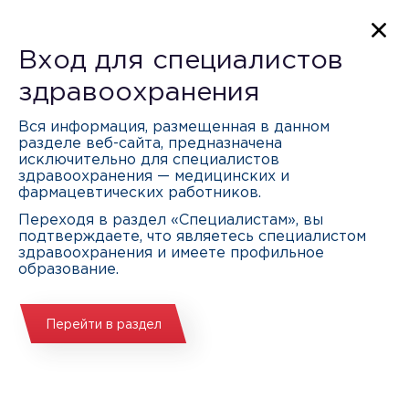
STOPRAN.RU
Где купить
Вход для специалистов
здравоохранения
Вся информация, размещенная в данном
разделе веб-сайта, предназначена
исключительно для специалистов
здравоохранения — медицинских и
Комбинированный препарат
фармацевтических работников.
для лечения ран и ожогов
Переходя в раздел «Специалистам», вы
подтверждаете, что являетесь специалистом
здравоохранения и имеете профильное
Антибактериальное действие + облегчение
образование.
боли
+ ускорение заживления
Перейти в раздел
Скачать инструкцию